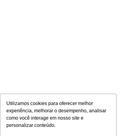
SOLICITE SUA COTAÇÃO
AGORA MESMO!
contato@acronsoft.com.br
(11) 4378-1112
Utilizamos cookies para oferecer melhor
experiência, melhorar o desempenho, analisar
como você interage em nosso site e
personalizar conteúdo.