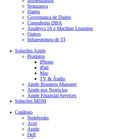
Infraestrutura
Segurança
Dados
Governança de Dados
Consultoria DBA
Analitycs IA e Machine Learning
Outros
Infraestrutura de TI
Soluções Apple
Produtos
iPhone
iPad
Mac
TV & Áudio
Apple Business Manager
Apple nos Negócios
Apple Financial Services
Soluções MDM
Catálogo
Notebooks
Acer
Apple
Dell