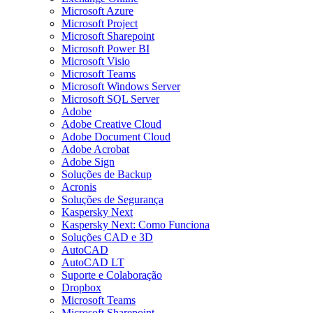
Microsoft Azure
Microsoft Project
Microsoft Sharepoint
Microsoft Power BI
Microsoft Visio
Microsoft Teams
Microsoft Windows Server
Microsoft SQL Server
Adobe
Adobe Creative Cloud
Adobe Document Cloud
Adobe Acrobat
Adobe Sign
Soluções de Backup​
Acronis
Soluções de Segurança​
Kaspersky Next
Kaspersky Next: Como Funciona
Soluções CAD e 3D​
AutoCAD
AutoCAD LT
Suporte e Colaboração​
Dropbox
Microsoft Teams
Microsoft Sharepoint