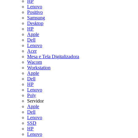
HP
Lenovo
Positivo
Samsung
Desktop
HP
Apple
Dell
Lenovo
Acer
Mesa e Tela Digitalizadora​
Wacom
Workstation
Apple
Dell
HP
Lenovo
Poly
Servidor
Apple
Dell
Lenovo
SSD
HP
Lenovo