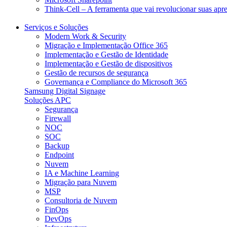
Think-Cell – A ferramenta que vai revolucionar suas apr
Serviços e Soluções
Modern Work & Security​
Migração e Implementação Office 365
Implementação e Gestão de Identidade
Implementação e Gestão de dispositivos
Gestão de recursos de segurança
Governança e Compliance do Microsoft 365
Samsung Digital Signage
Soluções APC
Segurança
Firewall
NOC
SOC
Backup
Endpoint
Nuvem
IA e Machine Learning
Migração para Nuvem
MSP
Consultoria de Nuvem
FinOps
DevOps