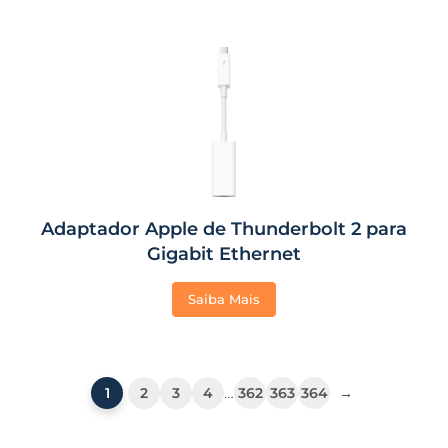
Adaptador Apple de Thunderbolt 2 para
Gigabit Ethernet
Saiba Mais
…
1
2
3
4
362
363
364
→