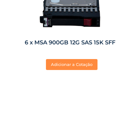
6 x MSA 900GB 12G SAS 15K SFF
Adicionar a Cotação