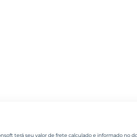
ÍTICA DE F
Entregas rápidas e confiáveis!
nsoft terá seu valor de frete calculado e informado no