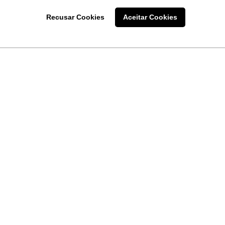
Recusar Cookies
Aceitar Cookies
LINKS
Home
Produtos
Sobre a
Software
New
 uma
Acronsoft
a
Serviços
Contato
Apple nos Negócios
Blog
Soluções APC
FAQ
Samsung Digital Sig
Termo de Uso do Site