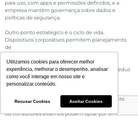
para uso, com apps e permissões definidos, e a
empresa mantém governança sobre dados e
políticas de segurança.
Outro ponto estratégico é o ciclo de vida.
Dispositivos corporativos permitem planejamento
de
renovação, contratos estruturados e controle
patrimonial. No longo prazo, isso impacta
Utilizamos cookies para oferecer melhor
positivamente o custo total de propriedade e reduz
experiência, melhorar o desempenho, analisar
imprevistos.
como você interage em nosso site e
personalizar conteúdo.
Não existe um modelo único para todas as
empresas. Organizações com equipes altamente
Recusar Cookies
Aceitar Cookies
móveis
ou consultores externos podem optar por um
modelo híbrido. Já empresas que lidam com dados
sensíveis, compliance rigoroso ou grande escala
operacional tendem a se beneficiar mais do modelo