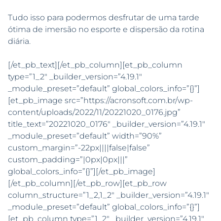
Tudo isso para podermos desfrutar de uma tarde
ótima de imersão no esporte e dispersão da rotina
diária.
[/et_pb_text][/et_pb_column][et_pb_column
type=”1_2″ _builder_version=”4.19.1″
_module_preset=”default” global_colors_info=”{}”]
[et_pb_image src=”https://acronsoft.com.br/wp-
content/uploads/2022/11/20221020_0176.jpg”
title_text=”20221020_0176″ _builder_version=”4.19.1″
_module_preset=”default” width=”90%”
custom_margin=”-22px||||false|false”
custom_padding=”|0px|0px|||”
global_colors_info=”{}”][/et_pb_image]
[/et_pb_column][/et_pb_row][et_pb_row
column_structure=”1_2,1_2″ _builder_version=”4.19.1″
_module_preset=”default” global_colors_info=”{}”]
[et_pb_column type=”1_2″ _builder_version=”4.19.1″