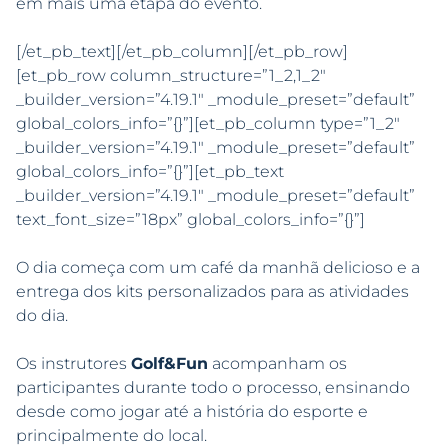
em mais uma etapa do evento.
[/et_pb_text][/et_pb_column][/et_pb_row]
[et_pb_row column_structure=”1_2,1_2″
_builder_version=”4.19.1″ _module_preset=”default”
global_colors_info=”{}”][et_pb_column type=”1_2″
_builder_version=”4.19.1″ _module_preset=”default”
global_colors_info=”{}”][et_pb_text
_builder_version=”4.19.1″ _module_preset=”default”
text_font_size=”18px” global_colors_info=”{}”]
O dia começa com um café da manhã delicioso e a
entrega dos kits personalizados para as atividades
do dia.
Os instrutores
Golf&Fun
acompanham os
participantes durante todo o processo, ensinando
desde como jogar até a história do esporte e
principalmente do local.