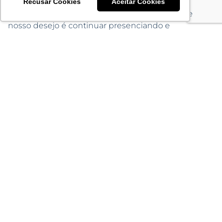
Recusar Cookies
Aceitar Cookies
Em 2022 completamos 20 anos de existência e
nosso desejo é continuar presenciando e
desfrutando de experiências como estas,
estreitando e colocando a qualidade de nossos
relacionamentos profissionais entre equipes,
clientes e fornecedores em local de destaque e
harmonia.
Obrigado pela confiança no time Acronsoft!
Confira abaixo a galeria de fotos. Até o
próximo!
[/et_pb_text][/et_pb_column][/et_pb_row]
[et_pb_row _builder_version=”4.19.1″
_module_preset=”default” global_colors_info=”{}”]
[et_pb_column type=”4_4″ _builder_version=”4.19.1″
_module_preset=”default” global_colors_info=”{}”]