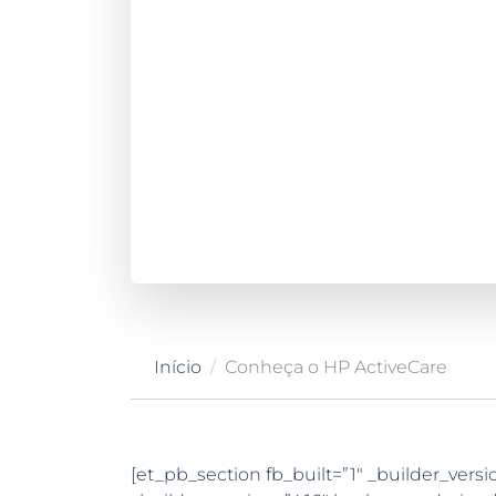
Início
Conheça o HP ActiveCare
[et_pb_section fb_built=”1″ _builder_versi