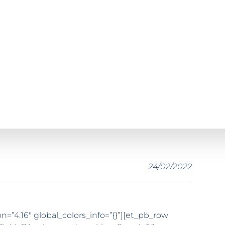
24/02/2022
on=”4.16″ global_colors_info=”{}”][et_pb_row