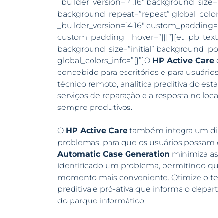
_builder_version=”4.16″ background_size=”
background_repeat=”repeat” global_color
_builder_version=”4.16″ custom_padding=”||
custom_padding__hover=”|||”][et_pb_text 
background_size=”initial” background_po
global_colors_info=”{}”]O
HP Active Care
é
concebido para escritórios e para usuári
técnico remoto, analítica preditiva do 
serviços de reparação e a resposta no loca
sempre produtivos.
O
HP Active Care
também integra um dia
problemas, para que os usuários possam 
Automatic Case Generation
minimiza as
identificado um problema, permitindo qu
momento mais conveniente. Otimize o tem
preditiva e pró-ativa que informa o depa
do parque informático.