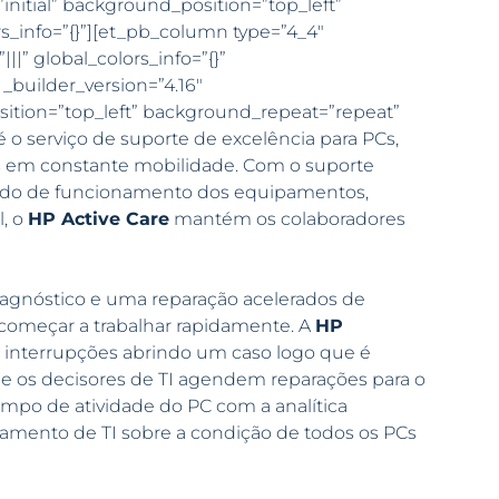
initial” background_position=”top_left”
s_info=”{}”][et_pb_column type=”4_4″
|” global_colors_info=”{}”
_builder_version=”4.16″
sition=”top_left” background_repeat=”repeat”
 o serviço de suporte de excelência para PCs,
os em constante mobilidade. Com o suporte
estado de funcionamento dos equipamentos,
l, o
HP Active Care
mantém os colaboradores
gnóstico e uma reparação acelerados de
começar a trabalhar rapidamente. A
HP
 interrupções abrindo um caso logo que é
e os decisores de TI agendem reparações para o
po de atividade do PC com a analítica
rtamento de TI sobre a condição de todos os PCs