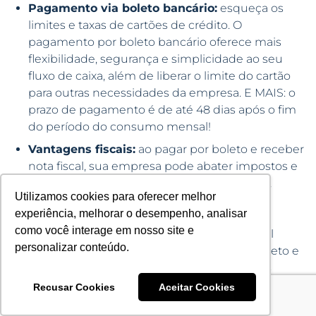
Pagamento via boleto bancário:
esqueça os
limites e taxas de cartões de crédito. O
pagamento por boleto bancário oferece mais
flexibilidade, segurança e simplicidade ao seu
fluxo de caixa, além de liberar o limite do cartão
para outras necessidades da empresa. E MAIS: o
prazo de pagamento é de até 48 dias após o fim
do período do consumo mensal!
Vantagens fiscais:
ao pagar por boleto e receber
nota fiscal, sua empresa pode abater impostos e
lançar o consumo como despesa dedutível,
Utilizamos cookies para oferecer melhor
otimizando a carga tributária de maneira
experiência, melhorar o desempenho, analisar
transparente e legal. Diferente do cartão de
como você interage em nosso site e
crédito, em que muitas vezes não é possível
personalizar conteúdo.
utilizar o comprovante para fins fiscais, o boleto e
a nota garantem pleno aproveitamento dos
créditos tributários.
Recusar Cookies
Aceitar Cookies
CloudChecker incluso:
tenha acesso à