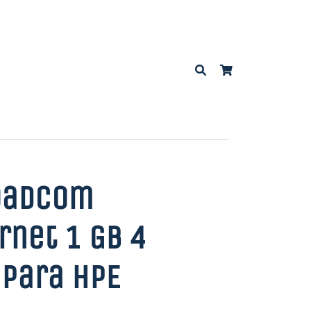
oadcom
net 1 Gb 4
 para HPE