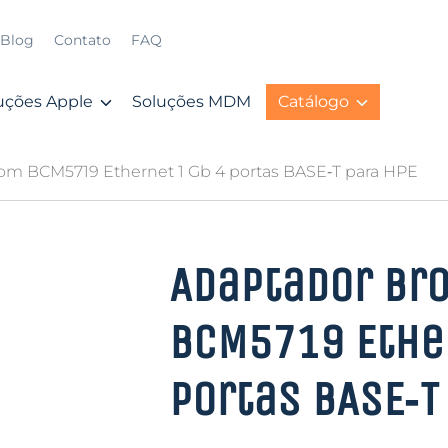
Blog
Contato
FAQ
uções Apple
Soluções MDM
Catálogo
om BCM5719 Ethernet 1 Gb 4 portas BASE‑T para HPE
Adaptador Br
BCM5719 Ether
portas BASE‑T