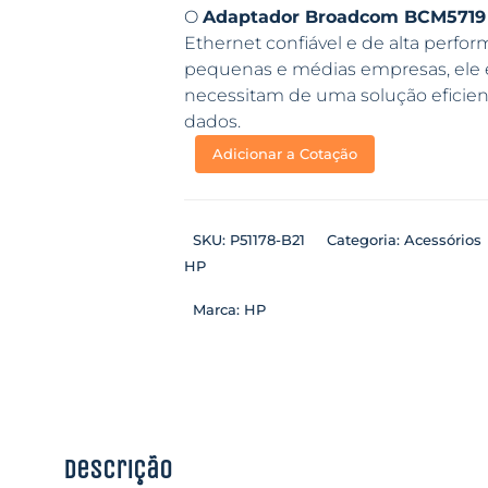
O
Adaptador Broadcom BCM5719
Ethernet confiável e de alta perfor
pequenas e médias empresas, ele é
necessitam de uma solução eficien
dados.
Adicionar a Cotação
SKU:
P51178-B21
Categoria:
Acessórios
HP
Marca:
HP
Descrição