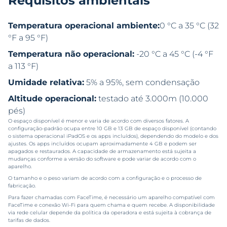
Requisitos ambientais
Temperatura operacional ambiente:
0 °C a 35 °C (32
°F a 95 °F)
Temperatura não operacional:
-20 °C a 45 °C (-4 °F
a 113 °F)
Umidade relativa:
5% a 95%, sem condensação
Altitude operacional:
testado até 3.000m (10.000
pés)
O espaço disponível é menor e varia de acordo com diversos fatores. A
configuração-padrão ocupa entre 10 GB e 13 GB de espaço disponível (contando
o sistema operacional iPadOS e os apps incluídos), dependendo do modelo e dos
ajustes. Os apps incluídos ocupam aproximadamente 4 GB e podem ser
apagados e restaurados. A capacidade de armazenamento está sujeita a
mudanças conforme a versão do software e pode variar de acordo com o
aparelho.
O tamanho e o peso variam de acordo com a configuração e o processo de
fabricação.
Para fazer chamadas com FaceTime, é necessário um aparelho compatível com
FaceTime e conexão Wi-Fi para quem chama e quem recebe. A disponibilidade
via rede celular depende da política da operadora e está sujeita à cobrança de
tarifas de dados.