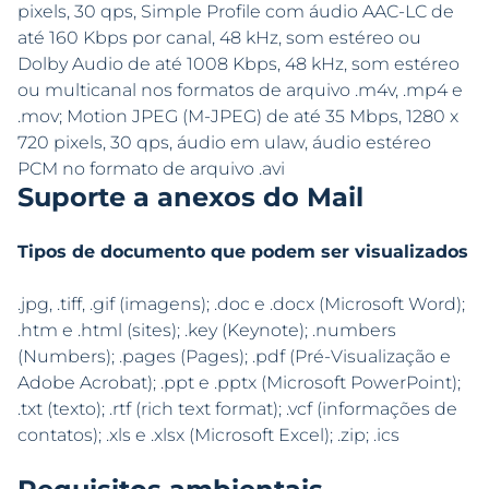
pixels, 30 qps, Simple Profile com áudio AAC-LC de
até 160 Kbps por canal, 48 kHz, som estéreo ou
Dolby Audio de até 1008 Kbps, 48 kHz, som estéreo
ou multicanal nos formatos de arquivo .m4v, .mp4 e
.mov; Motion JPEG (M-JPEG) de até 35 Mbps, 1280 x
720 pixels, 30 qps, áudio em ulaw, áudio estéreo
PCM no formato de arquivo .avi
Suporte a anexos do Mail
Tipos de documento que podem ser visualizados
.jpg, .tiff, .gif (imagens); .doc e .docx (Microsoft Word);
.htm e .html (sites); .key (Keynote); .numbers
(Numbers); .pages (Pages); .pdf (Pré-Visualização e
Adobe Acrobat); .ppt e .pptx (Microsoft PowerPoint);
.txt (texto); .rtf (rich text format); .vcf (informações de
contatos); .xls e .xlsx (Microsoft Excel); .zip; .ics