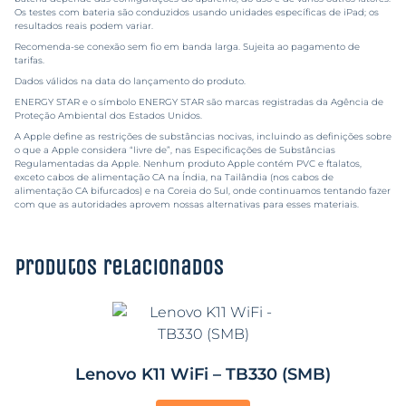
Os testes com bateria são conduzidos usando unidades específicas de iPad; os
resultados reais podem variar.
Recomenda-se conexão sem fio em banda larga. Sujeita ao pagamento de
tarifas.
Dados válidos na data do lançamento do produto.
ENERGY STAR e o símbolo ENERGY STAR são marcas registradas da Agência de
Proteção Ambiental dos Estados Unidos.
A Apple define as restrições de substâncias nocivas, incluindo as definições sobre
o que a Apple considera “livre de”, nas
Especificações de Substâncias
Regulamentadas da Apple.
Nenhum produto Apple contém PVC e ftalatos,
exceto cabos de alimentação CA na Índia, na Tailândia (nos cabos de
alimentação CA bifurcados) e na Coreia do Sul, onde continuamos tentando fazer
com que as autoridades aprovem nossas alternativas para esses materiais.
Produtos relacionados
Lenovo K11 WiFi – TB330 (SMB)