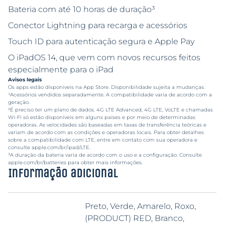
Bateria com até 10 horas de duração³
Conector Lightning para recarga e acessórios
Touch ID para autenticação segura e Apple Pay
O iPadOS 14, que vem com novos recursos feitos
especialmente para o iPad
Avisos legais
Os apps estão disponíveis na App Store. Disponibilidade sujeita a mudanças.
¹Acessórios vendidos separadamente. A compatibilidade varia de acordo com a
geração.
²É preciso ter um plano de dados. 4G LTE Advanced, 4G LTE, VoLTE e chamadas
Wi-Fi só estão disponíveis em alguns países e por meio de determinadas
operadoras. As velocidades são baseadas em taxas de transferência teóricas e
variam de acordo com as condições e operadoras locais. Para obter detalhes
sobre a compatibilidade com LTE, entre em contato com sua operadora e
consulte apple.com/br/ipad/LTE.
³A duração da bateria varia de acordo com o uso e a configuração. Consulte
apple.com/br/batteries para obter mais informações.
Informação adicional
Preto, Verde, Amarelo, Roxo,
(PRODUCT) RED, Branco,