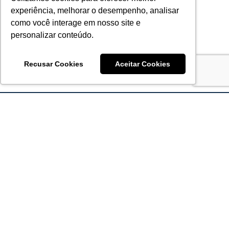
experiência, melhorar o desempenho, analisar
como você interage em nosso site e
personalizar conteúdo.
Recusar Cookies
Aceitar Cookies
Acronsoft Soluções em Software & Hardware é uma empresa
que já nasceu grande nos objetivos e na qualidade dos
produtos e serviços que oferece.