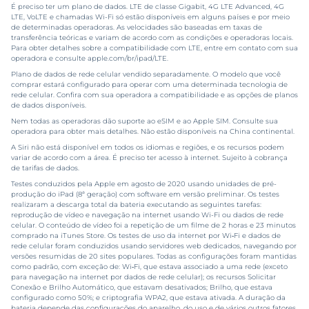
É preciso ter um plano de dados. LTE de classe Gigabit, 4G LTE Advanced, 4G
LTE, VoLTE e chamadas Wi-Fi só estão disponíveis em alguns países e por meio
de determinadas operadoras. As velocidades são baseadas em taxas de
transferência teóricas e variam de acordo com as condições e operadoras locais.
Para obter detalhes sobre a compatibilidade com LTE, entre em contato com sua
operadora e consulte
apple.com/br/ipad/LTE
.
Plano de dados de rede celular vendido separadamente. O modelo que você
comprar estará configurado para operar com uma determinada tecnologia de
rede celular. Confira com sua operadora a compatibilidade e as opções de planos
de dados disponíveis.
Nem todas as operadoras dão suporte ao eSIM e ao Apple SIM. Consulte sua
operadora para obter mais detalhes. Não estão disponíveis na China continental.
A Siri não está disponível em todos os idiomas e regiões, e os recursos podem
variar de acordo com a área. É preciso ter acesso à internet. Sujeito à cobrança
de tarifas de dados.
Testes conduzidos pela Apple em agosto de 2020 usando unidades de pré-
produção do iPad (8ª geração) com software em versão preliminar. Os testes
realizaram a descarga total da bateria executando as seguintes tarefas:
reprodução de vídeo e navegação na internet usando Wi-Fi ou dados de rede
celular. O conteúdo de vídeo foi a repetição de um filme de 2 horas e 23 minutos
comprado na iTunes Store. Os testes de uso da internet por Wi‑Fi e dados de
rede celular foram conduzidos usando servidores web dedicados, navegando por
versões resumidas de 20 sites populares. Todas as configurações foram mantidas
como padrão, com exceção de: Wi‑Fi, que estava associado a uma rede (exceto
para navegação na internet por dados de rede celular); os recursos Solicitar
Conexão e Brilho Automático, que estavam desativados; Brilho, que estava
configurado como 50%; e criptografia WPA2, que estava ativada. A duração da
bateria depende das configurações do aparelho, do uso e de vários outros fatores.