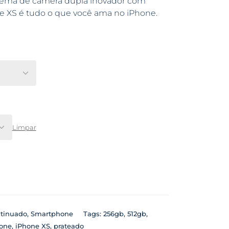
ema de câmera dupla inovador com
e XS é tudo o que você ama no iPhone.
Limpar
tinuado
,
Smartphone
Tags:
256gb
,
512gb
,
one
,
iPhone XS
,
prateado