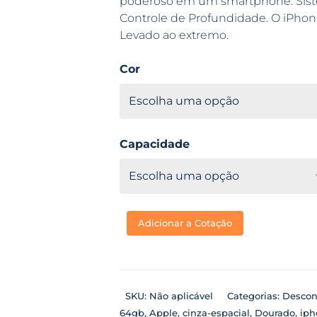
poderoso em um smartphone. Sist
Controle de Profundidade. O iPhon
Levado ao extremo.
Cor
Capacidade
Adicionar a Cotação
SKU:
Não aplicável
Categorias:
Descon
64gb
,
Apple
,
cinza-espacial
,
Dourado
,
iph