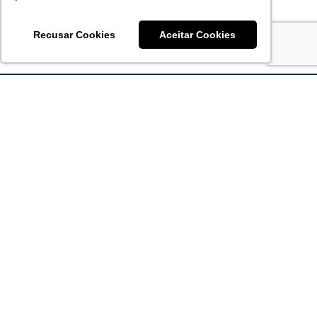
Recusar Cookies
Aceitar Cookies
Acronsoft Soluções em Software & Hardware é uma empresa
que já nasceu grande nos objetivos e na qualidade dos
produtos e serviços que oferece.
FALE CONOSCO
contato@acronsoft.com.br
Mon-Fri