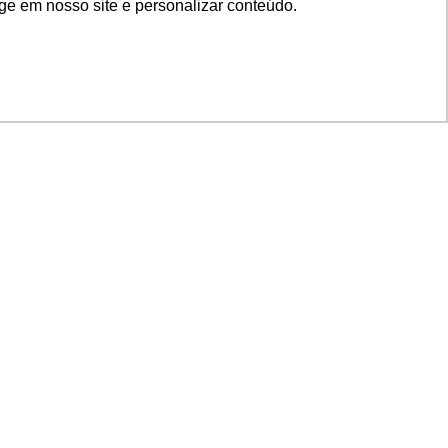
ge em nosso site e personalizar conteúdo.
SIGA NOSSAS REDES
SUPORTE
Suporte em TI
Mon-Fri
Solicitações de
Mon-Fri
nage
Licenças