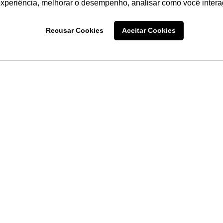
experiência, melhorar o desempenho, analisar como você intera
Recusar Cookies
Aceitar Cookies
LINKS
Home
Produtos
Sobre a
Software
New
 uma
Acronsoft
a
Serviços
Contato
Apple nos Negócios
Blog
Soluções APC
FAQ
Samsung Digital Sig
Termo de Uso do Site