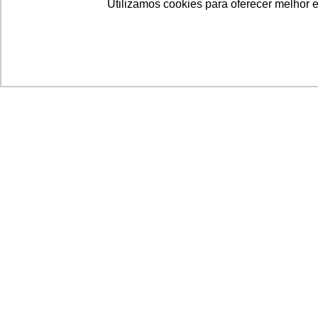
Utilizamos cookies para oferecer melhor 
Acronsoft Soluções em Software & Hardware é
empresa que já nasceu grande nos objetivos e n
qualidade dos produtos e serviços que oferece.
FALE CONOSCO