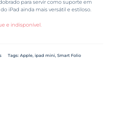
r dobrado para servir como suporte em
o iPad ainda mais versátil e estiloso.
e e indisponível.
s
Tags:
Apple
,
ipad mini
,
Smart Folio