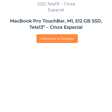
MacBook Pro TouchBar, M1, 512 GB SSD,
Tela13” – Cinza Espacial
Adicionar a Cotação