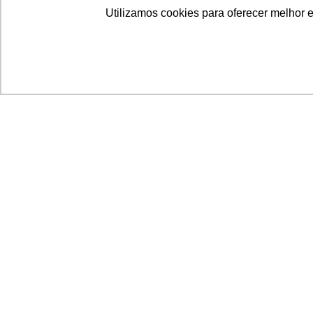
Utilizamos cookies para oferecer melhor 
Acronsoft Soluções em Software & Hardware é
empresa que já nasceu grande nos objetivos e n
qualidade dos produtos e serviços que oferece.
FALE CONOSCO