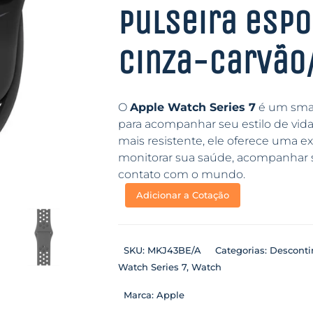
Pulseira espo
cinza-carvão
O
Apple Watch Series 7
é um smart
para acompanhar seu estilo de vida
mais resistente, ele oferece uma ex
monitorar sua saúde, acompanhar s
contato com o mundo.
Adicionar a Cotação
SKU:
MKJ43BE/A
Categorias:
Descont
Watch Series 7
,
Watch
Marca:
Apple