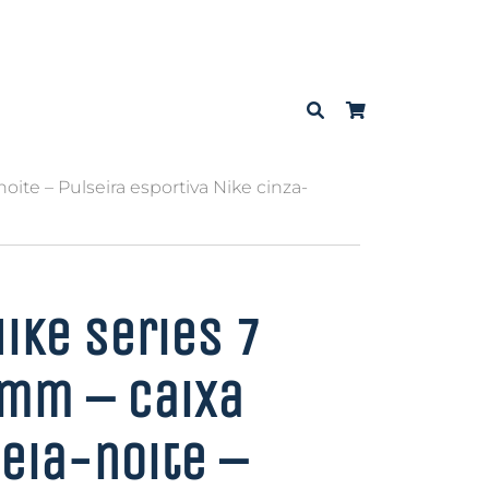
ite – Pulseira esportiva Nike cinza-
ike Series 7
1mm – Caixa
eia-noite –