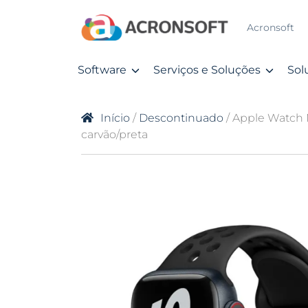
Acronsoft
Software
Serviços e Soluções
Sol
Início
/
Descontinuado
/ Apple Watch N
carvão/preta