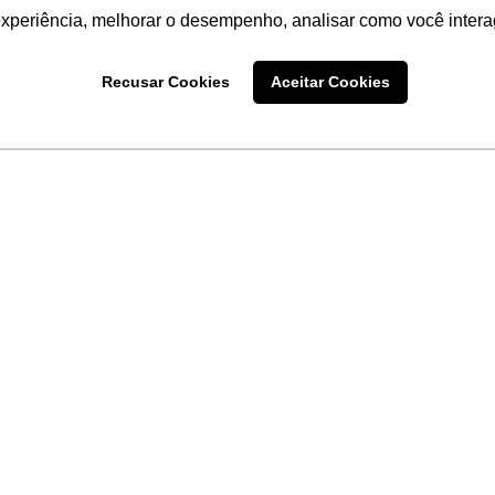
experiência, melhorar o desempenho, analisar como você intera
Recusar Cookies
Aceitar Cookies
LINKS
Home
Produtos
Sobre a
Software
New
 uma
Acronsoft
a
Serviços
Contato
Apple nos Negócios
Blog
Soluções APC
FAQ
Samsung Digital Sig