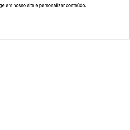
ge em nosso site e personalizar conteúdo.
SIGA NOSSAS REDES
SUPORTE
Suporte em TI
Mon-Fri
Solicitações de
Mon-Fri
nage
Licenças