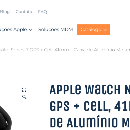
Blog
Contato
FAQ
uções Apple
Soluções MDM
Catálogo
ike Series 7 GPS + Cell, 41mm – Caixa de Alumínio Meia-no
Apple Watch N
🔍
GPS + Cell, 4
de Alumínio M