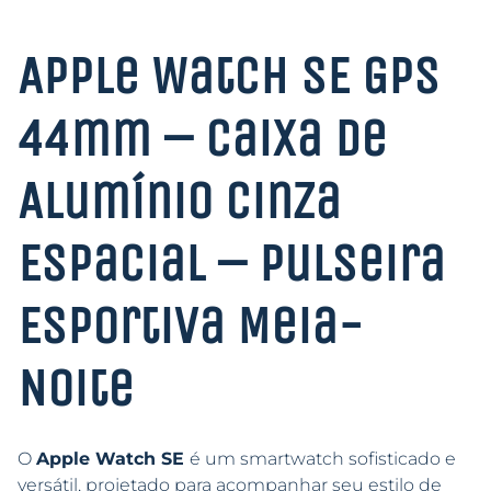
Apple Watch SE GPS
44mm – Caixa de
Alumínio Cinza
Espacial – Pulseira
Esportiva Meia-
Noite
O
Apple Watch SE
é um smartwatch sofisticado e
versátil, projetado para acompanhar seu estilo de