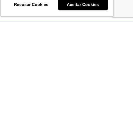
Recusar Cookies
Aceitar Cookies
Acronsoft Soluções em Software & Hardware é uma empresa
que já nasceu grande nos objetivos e na qualidade dos
produtos e serviços que oferece.
FALE CONOSCO
contato@acronsoft.com.br
Mon-Fri
(11) 4378-1112
Mon-Fri