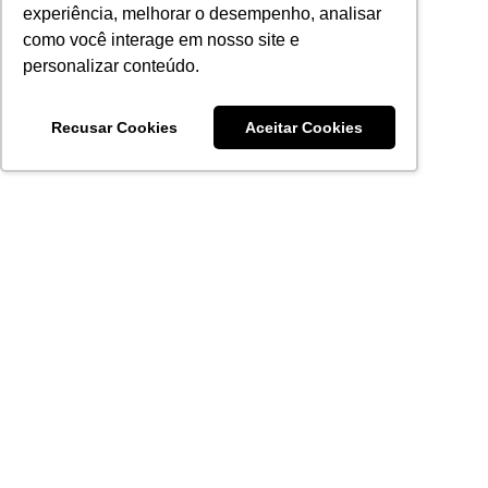
experiência, melhorar o desempenho, analisar
como você interage em nosso site e
personalizar conteúdo.
Recusar Cookies
Aceitar Cookies
Acronsoft Soluções em Software & Hardware é uma empresa
que já nasceu grande nos objetivos e na qualidade dos
produtos e serviços que oferece.