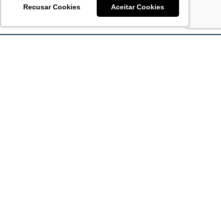
Recusar Cookies
Aceitar Cookies
Acronsoft Soluções em Software & Hardware é uma empresa
que já nasceu grande nos objetivos e na qualidade dos
produtos e serviços que oferece.
FALE CONOSCO
contato@acronsoft.com.br
Mon-Fri
(11) 4378-1112
Mon-Fri