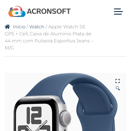
Início
/
Watch
/ Apple Watch SE
GPS + Cell, Caixa de Alumínio Prata de
44 mm com Pulseira Esportiva Jeans –
M/G
🔍