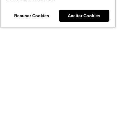
Recusar Cookies
Aceitar Cookies
Acronsoft Soluções em Software & Hardware é uma empresa
que já nasceu grande nos objetivos e na qualidade dos
produtos e serviços que oferece.
FALE CONOSCO
contato@acronsoft.com.br
Mon-Fri