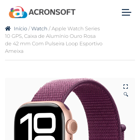
Início
/
Watch
/ Apple Watch Series
10 GPS, Caixa de Alumínio Ouro Rosa
de 42 mm Com Pulseira Loop Esportivo
Ameixa
🔍