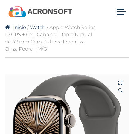
Início
/
Watch
/ Apple Watch Series
10 GPS + Cell, Caixa de Titânio Natural
de 42 mm Com Pulseira Esportiva
Cinza Pedra – M/G
🔍