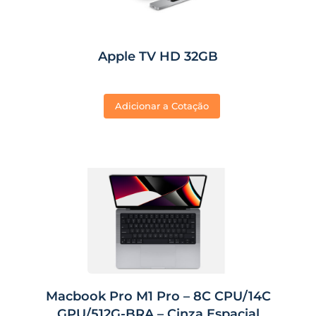
Apple TV HD 32GB
Adicionar a Cotação
Macbook Pro M1 Pro – 8C CPU/14C
GPU/512G-BRA – Cinza Espacial