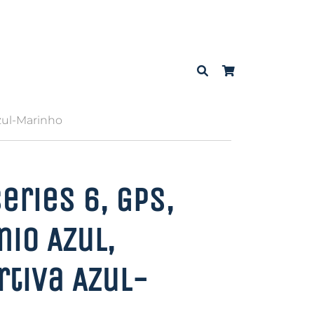
Azul-Marinho
eries 6, GPS,
io Azul,
rtiva Azul-