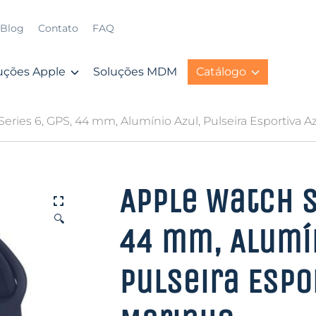
Blog
Contato
FAQ
uções Apple
Soluções MDM
Catálogo
eries 6, GPS, 44 mm, Alumínio Azul, Pulseira Esportiva 
Apple Watch S
🔍
44 mm, Alumín
Pulseira Espo