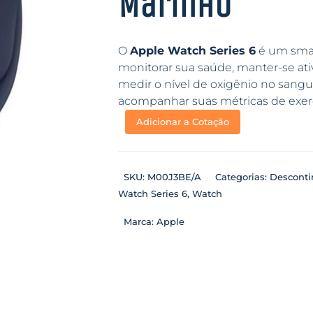
Marinho
O
Apple Watch Series 6
é um smar
monitorar sua saúde, manter-se at
medir o nível de oxigênio no sang
acompanhar suas métricas de exercí
Adicionar a Cotação
SKU:
M00J3BE/A
Categorias:
Descont
Watch Series 6
,
Watch
Marca:
Apple