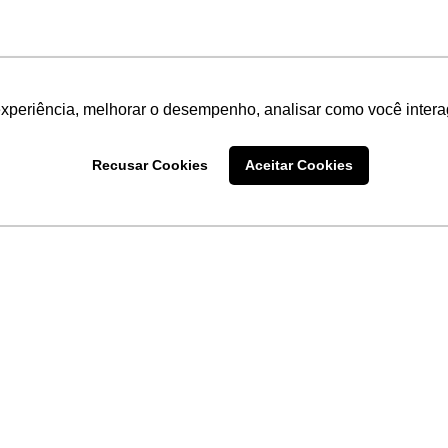
experiência, melhorar o desempenho, analisar como você intera
Recusar Cookies
Aceitar Cookies
LINKS
Home
Produtos
Sobre a
Software
New
 uma
Acronsoft
a
Serviços
Contato