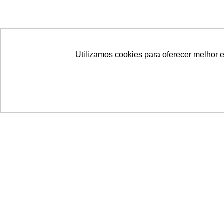
Utilizamos cookies para oferecer melhor 
Acronsoft Soluções em Software & Hardware é
empresa que já nasceu grande nos objetivos e n
qualidade dos produtos e serviços que oferece.