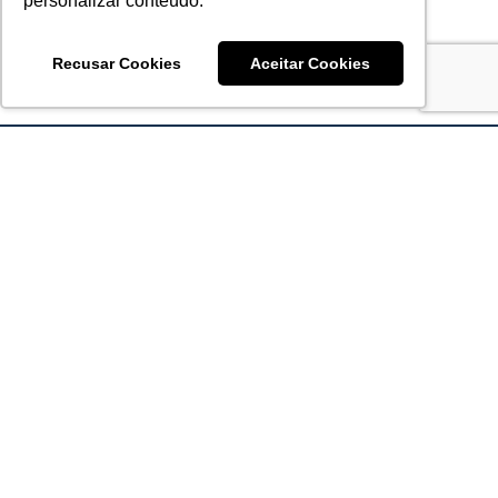
personalizar conteúdo.
Recusar Cookies
Aceitar Cookies
Acronsoft Soluções em Software & Hardware é uma empresa
que já nasceu grande nos objetivos e na qualidade dos
produtos e serviços que oferece.
FALE CONOSCO
contato@acronsoft.com.br
Mon-Fri