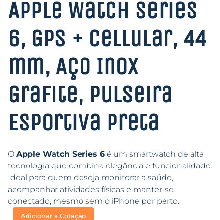
Apple Watch Series
6, GPS + Cellular, 44
mm, Aço Inox
Grafite, Pulseira
Esportiva Preta
O
Apple Watch Series 6
é um smartwatch de alta
tecnologia que combina elegância e funcionalidade.
Ideal para quem deseja monitorar a saúde,
acompanhar atividades físicas e manter-se
conectado, mesmo sem o iPhone por perto.
Adicionar a Cotação