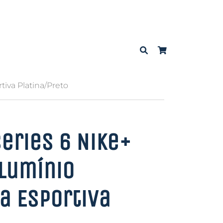
tiva Platina/Preto
eries 6 Nike+
lumínio
ra Esportiva