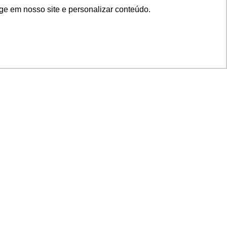
ge em nosso site e personalizar conteúdo.
SIGA NOSSAS REDES
SUPORTE
Suporte em TI
Mon-Fri
Solicitações de
Mon-Fri
nage
Licenças