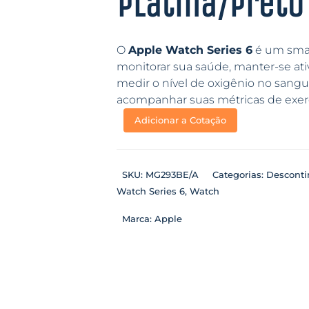
Platina/Preto
O
Apple Watch Series 6
é um smar
monitorar sua saúde, manter-se at
medir o nível de oxigênio no sang
acompanhar suas métricas de exercí
Adicionar a Cotação
SKU:
MG293BE/A
Categorias:
Descont
Watch Series 6
,
Watch
Marca:
Apple