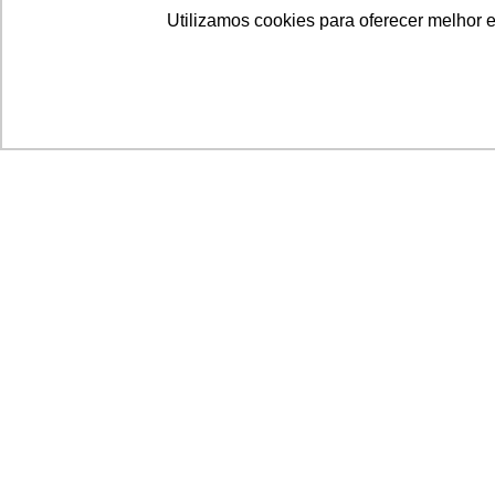
Utilizamos cookies para oferecer melhor 
Acronsoft Soluções em Software & Hardware é
empresa que já nasceu grande nos objetivos e n
qualidade dos produtos e serviços que oferece.
FALE CONOSCO