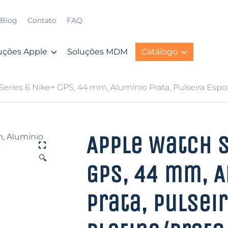
Blog
Contato
FAQ
uções Apple
Soluções MDM
Catálogo
eries 6 Nike+ GPS, 44 mm, Alumínio Prata, Pulseira Espor
Apple Watch S
🔍
GPS, 44 mm, A
Prata, Pulsei