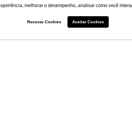
experiência, melhorar o desempenho, analisar como você intera
Recusar Cookies
Aceitar Cookies
LINKS
Home
Produtos
Sobre a
Software
New
 uma
Acronsoft
a
Serviços
Contato
Apple nos Negócios
Blog
Soluções APC
FAQ
Samsung Digital Sig