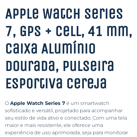
Apple Watch Series
7, GPS + Cell, 41 mm,
Caixa Alumínio
Dourada, Pulseira
Esportiva Cereja
O
Apple Watch Series 7
é um smartwatch
sofisticado e versátil, projetado para acompanhar
seu estilo de vida ativo e conectado. Com uma tela
maior e mais resistente, ele oferece uma
experiência de uso aprimorada, seja para monitorar