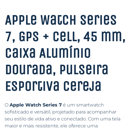
Apple Watch Series
7, GPS + Cell, 45 mm,
Caixa Alumínio
Dourada, Pulseira
Esportiva Cereja
O
Apple Watch Series 7
é um smartwatch
sofisticado e versátil, projetado para acompanhar
seu estilo de vida ativo e conectado. Com uma tela
maior e mais resistente, ele oferece uma