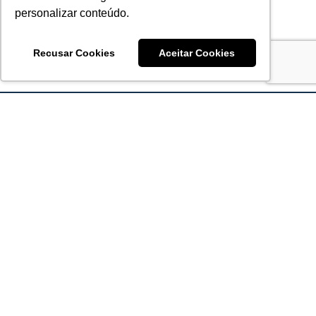
personalizar conteúdo.
Recusar Cookies
Aceitar Cookies
Acronsoft Soluções em Software & Hardware é uma empresa
que já nasceu grande nos objetivos e na qualidade dos
produtos e serviços que oferece.
FALE CONOSCO