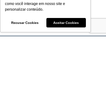
como você interage em nosso site e
personalizar conteúdo.
Recusar Cookies
Aceitar Cookies
Acronsoft Soluções em Software & Hardware é uma empresa
que já nasceu grande nos objetivos e na qualidade dos
produtos e serviços que oferece.
FALE CONOSCO