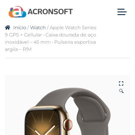
Início
/
Watch
/ Apple Watch Series
9 GPS + Cellular • Caixa dourada de aço
inoxidável – 45 mm • Pulseira esportiva
argila – P/M
🔍