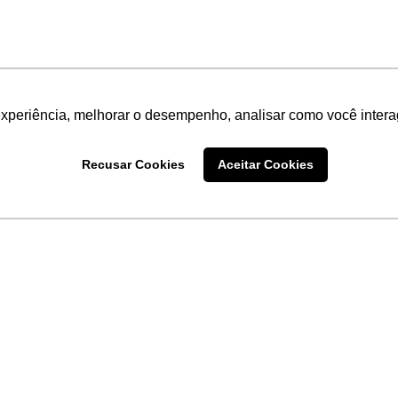
experiência, melhorar o desempenho, analisar como você intera
Recusar Cookies
Aceitar Cookies
LINKS
Home
Produtos
Sobre a
Software
New
 uma
Acronsoft
a
Serviços