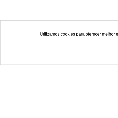
Utilizamos cookies para oferecer melhor 
Acronsoft Soluções em Software & Hardware é
empresa que já nasceu grande nos objetivos e n