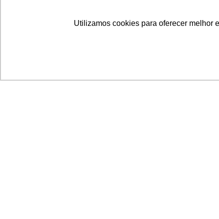
Utilizamos cookies para oferecer melhor 
Acronsoft Soluções em Software & Hardware é
empresa que já nasceu grande nos objetivos e n
qualidade dos produtos e serviços que oferece.
FALE CONOSCO