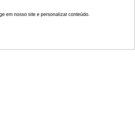
ge em nosso site e personalizar conteúdo.
SIGA NOSSAS REDES
SUPORTE
Suporte em TI
Mon-Fri
Solicitações de