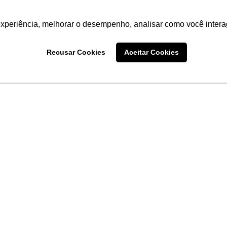
experiência, melhorar o desempenho, analisar como você intera
Recusar Cookies
Aceitar Cookies
LINKS
Home
Produtos
Sobre a
Software
New
 uma
Acronsoft
a
Serviços
Contato
Apple nos Negócios
Blog
Soluções APC