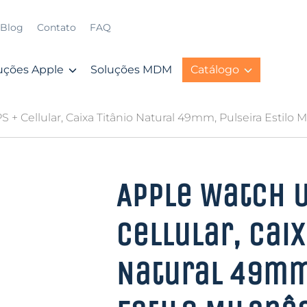
Blog
Contato
FAQ
uções Apple
Soluções MDM
Catálogo
 + Cellular, Caixa Titânio Natural 49mm, Pulseira Estilo M
Apple Watch U
Cellular, Caix
Natural 49mm