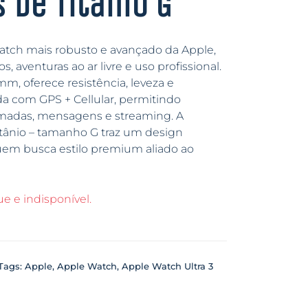
 de Titânio G
tch mais robusto e avançado da Apple,
 aventuras ao ar livre e uso profissional.
mm, oferece resistência, leveza e
a com GPS + Cellular, permitindo
adas, mensagens e streaming. A
Titânio – tamanho G traz um design
 quem busca estilo premium aliado ao
e e indisponível.
Tags:
Apple
,
Apple Watch
,
Apple Watch Ultra 3