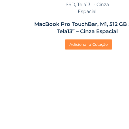
MacBook Pro TouchBar, M1, 512 GB 
Tela13” – Cinza Espacial
Adicionar a Cotação