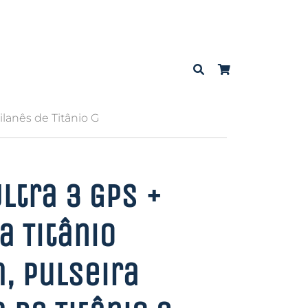
ilanês de Titânio G
ltra 3 GPS +
a Titânio
, Pulseira