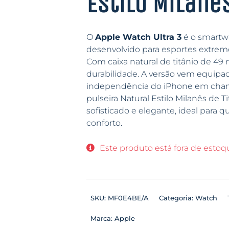
Estilo Milanês
O
Apple Watch Ultra 3
é o smartwa
desenvolvido para esportes extremos,
Com caixa natural de titânio de 49 
durabilidade. A versão vem equipad
independência do iPhone em cham
pulseira Natural Estilo Milanês de 
sofisticado e elegante, ideal para
conforto.
Este produto está fora de estoqu
SKU:
MF0E4BE/A
Categoria:
Watch
Marca:
Apple