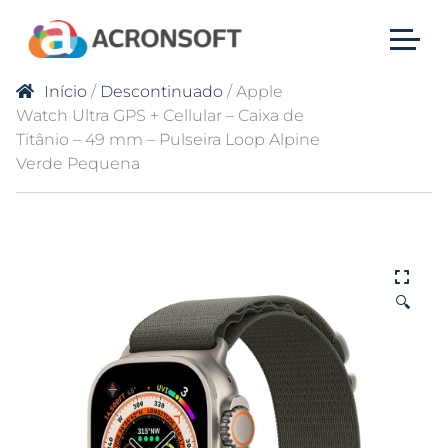
Início
/
Descontinuado
/ Apple
Watch Ultra GPS + Cellular – Caixa de
Titânio – 49 mm – Pulseira Loop Alpine
Verde Pequena
🔍