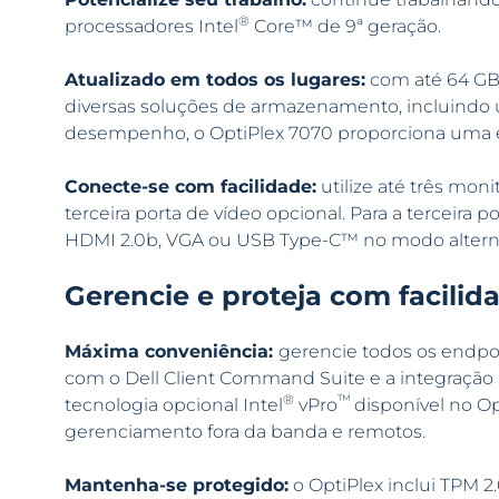
®
processadores Intel
Core™ de 9ª geração.
Atualizado em todos os lugares:
com até 64 GB
diversas soluções de armazenamento, incluindo u
desempenho, o OptiPlex 7070 proporciona uma ex
Conecte-se com facilidade:
utilize até três mon
terceira porta de vídeo opcional. Para a terceira p
HDMI 2.0b, VGA ou USB Type-C™ no modo alterna
Gerencie e proteja com facilid
Máxima conveniência:
gerencie todos os endp
com o Dell Client Command Suite e a integraçã
®
™
tecnologia opcional Intel
vPro
disponível no Op
gerenciamento fora da banda e remotos.
Mantenha-se protegido:
o OptiPlex inclui TPM 2.