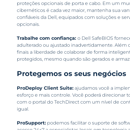
proteções opcionais de porta e cabo. Em um m
cibernéticos é cada vez maior, mantenha sua va
confiáveis da Dell, equipados com soluções e ser
opcionais.
Trabalhe com confiança:
o Dell SafeBIOS fornec
adulterado ou ajustado inadvertidamente. Além di
finais a liberdade de colaborar de forma intelig
protegidos, mesmo quando são gerados e arma
Protegemos os seus negócios
ProDeploy Client Suite:
ajudamos você a implem
esforço e mais controle. Você poderá direcionar
com o portal do TechDirect com um nível de con
igual.
ProSupport:
podemos facilitar o suporte de soft
acesso 24×7 a especialistas locais em tecnolog