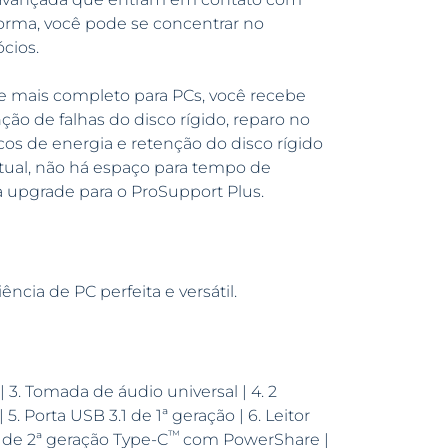
orma, você pode se concentrar no
cios.
e mais completo para PCs, você recebe
ão de falhas do disco rígido, reparo no
os de energia e retenção do disco rígido
tual, não há espaço para tempo de
ça upgrade para o ProSupport Plus.
ncia de PC perfeita e versátil.
 | 3. Tomada de áudio universal | 4. 2
. Porta USB 3.1 de 1ª geração | 6. Leitor
™
1 de 2ª geração Type-C
com PowerShare |