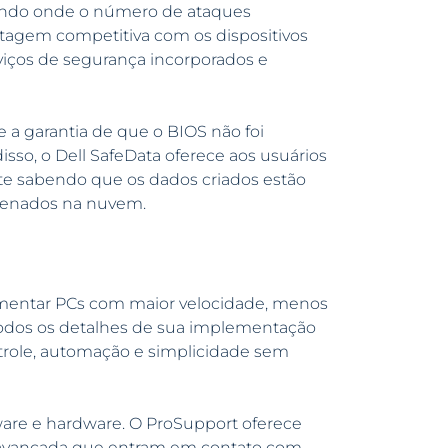
undo onde o número de ataques
ntagem competitiva com os dispositivos
viços de segurança incorporados e
e a garantia de que o BIOS não foi
sso, o Dell SafeData oferece aos usuários
ente sabendo que os dados criados estão
zenados na nuvem.
entar PCs com maior velocidade, menos
 todos os detalhes de sua implementação
trole, automação e simplicidade sem
ware e hardware. O ProSupport oferece
ia avançada que entram em contato com