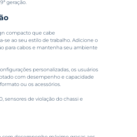
9ª geração.
ção
ign compacto que cabe
e ao seu estilo de trabalho. Adicione o
ção para cabos e mantenha seu ambiente
nfigurações personalizadas, os usuários
adaptado com desempenho e capacidade
ormato ou os acessórios.
0, sensores de violação do chassi e
do com desempenho máximo graças aos