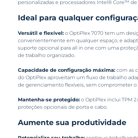
personalizadas e processadores Intel® Core™ de 
Ideal para qualquer configura
Versátil e flexível:
o OptiPlex 7070 tem um des
convenientemente em qualquer espaço, e adapta-s
suporte opcional para all in one com uma prote
de trabalho organizado.
Capacidade de configuração máxima:
com as co
do OptiPlex aproveitam um fluxo de trabalho 
de gerenciamento flexíveis, sem comprometer o f
Mantenha-se protegido:
o OptiPlex inclui TPM 2.
proteções opcionais de porta e cabo.
Aumente sua produtividade
Potencialize seu trabalho:
continue trabalhan