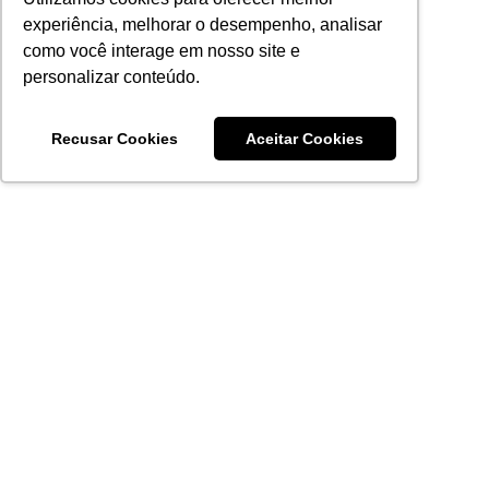
experiência, melhorar o desempenho, analisar
como você interage em nosso site e
personalizar conteúdo.
Recusar Cookies
Aceitar Cookies
Acronsoft Soluções em Software & Hardware é uma empresa
que já nasceu grande nos objetivos e na qualidade dos
produtos e serviços que oferece.