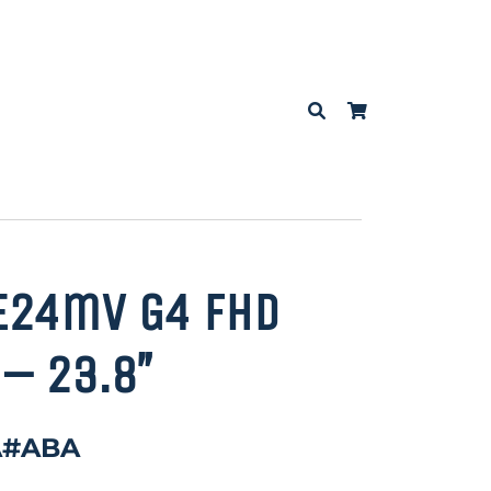
 E24mv G4 FHD
– 23.8″
A#ABA