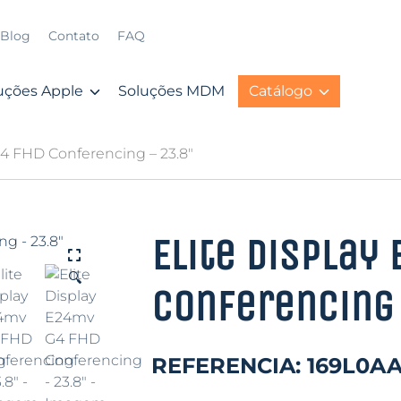
Blog
Contato
FAQ
uções Apple
Soluções MDM
Catálogo
G4 FHD Conferencing – 23.8″
Elite Display
🔍
Conferencing 
REFERENCIA:
169L0A