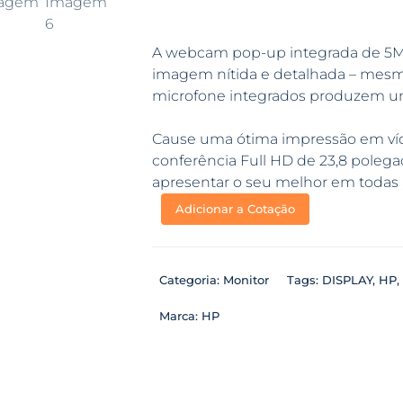
A webcam pop-up integrada de 5MP
imagem nítida e detalhada – mesmo 
microfone integrados produzem um 
Cause uma ótima impressão em ví
conferência Full HD de 23,8 polega
apresentar o seu melhor em todas
Adicionar a Cotação
Categoria:
Monitor
Tags:
DISPLAY
,
HP
,
Marca:
HP