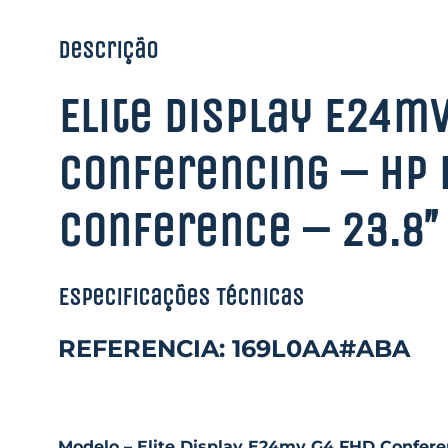
Descrição
Elite Display E24m
Conferencing – HP 
Conference – 23.8″
Especificações Técnicas
REFERENCIA: 169L0AA#ABA
Modelo – Elite Display E24mv G4 FHD Confere