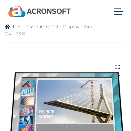
Início
/
Monitor
/ Elite Display E24u
G4 – 23.8″
🔍