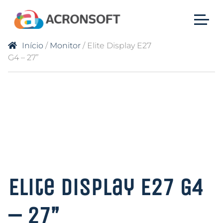
Início
/
Monitor
/ Elite Display E27
G4 – 27”
Elite Display E27 G4
– 27”