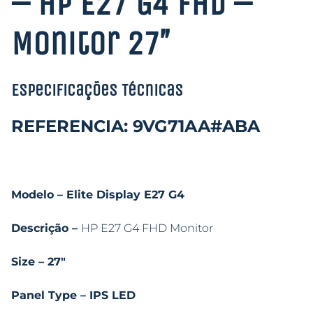
– HP E27 G4 FHD –
Monitor 27″
Especificações Técnicas
REFERENCIA: 9VG71AA#ABA
Modelo – Elite Display E27 G4
Descrição –
HP E27 G4 FHD Monitor
Size – 27″
Panel Type – IPS LED