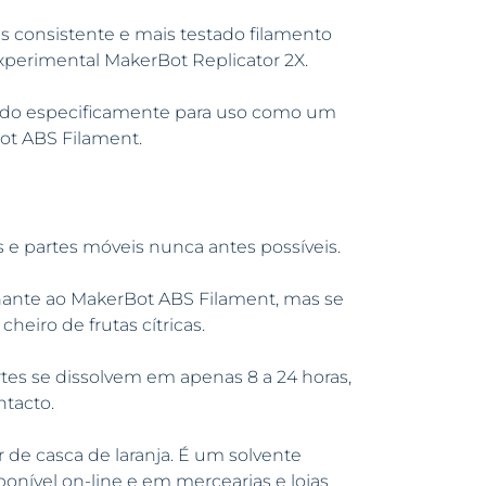
s consistente e mais testado filamento
xperimental MakerBot Replicator 2X.
etado especificamente para uso como um
ot ABS Filament.
 e partes móveis nunca antes possíveis.
hante ao MakerBot ABS Filament, mas se
iro de frutas cítricas.
es se dissolvem em apenas 8 a 24 horas,
ntacto.
r de casca de laranja. É um solvente
ponível on-line e em mercearias e lojas