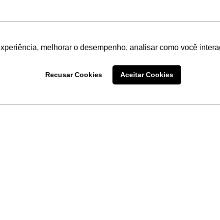
experiência, melhorar o desempenho, analisar como você intera
Recusar Cookies
Aceitar Cookies
LINKS
Home
Produtos
Sobre a
Software
New
 uma
Acronsoft
a
Serviços
Contato
Apple nos Negócios