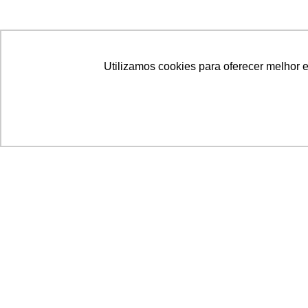
Utilizamos cookies para oferecer melhor 
Acronsoft Soluções em Software & Hardware é
empresa que já nasceu grande nos objetivos e n
qualidade dos produtos e serviços que oferece.