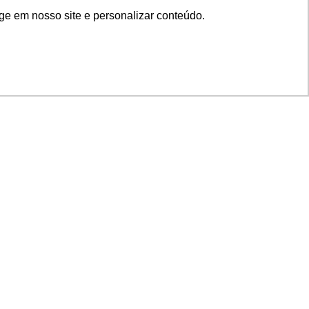
ge em nosso site e personalizar conteúdo.
SIGA NOSSAS REDES
SUPORTE
Suporte em TI
Mon-Fri
Solicitações de
Mon-Fri
nage
Licenças