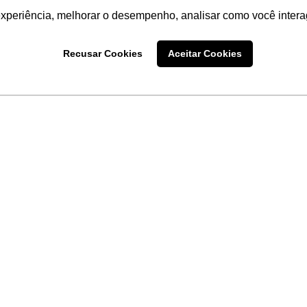
experiência, melhorar o desempenho, analisar como você intera
Recusar Cookies
Aceitar Cookies
LINKS
Home
Produtos
Sobre a
Software
New
 uma
Acronsoft
a
Serviços
Contato
Apple nos Negócios
Blog
Soluções APC
FAQ
Samsung Digital Sig