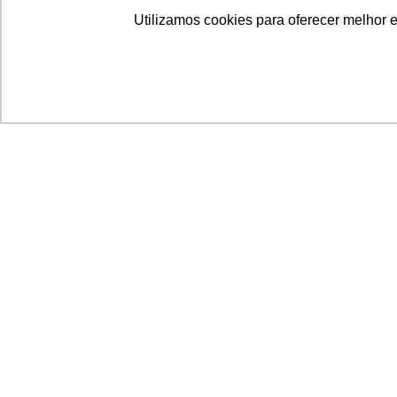
Utilizamos cookies para oferecer melhor 
Acronsoft Soluções em Software & Hardware é
empresa que já nasceu grande nos objetivos e n
qualidade dos produtos e serviços que oferece.
FALE CONOSCO