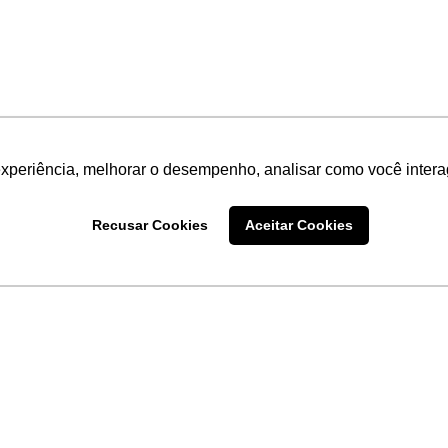
experiência, melhorar o desempenho, analisar como você intera
Recusar Cookies
Aceitar Cookies
LINKS
Home
Produtos
Sobre a
Software