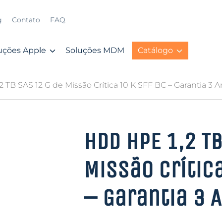
g
Contato
FAQ
uções Apple
Soluções MDM
Catálogo
 TB SAS 12 G de Missão Crítica 10 K SFF BC – Garantia 3 
HDD HPE 1,2 TB
Missão Crítica
– Garantia 3 