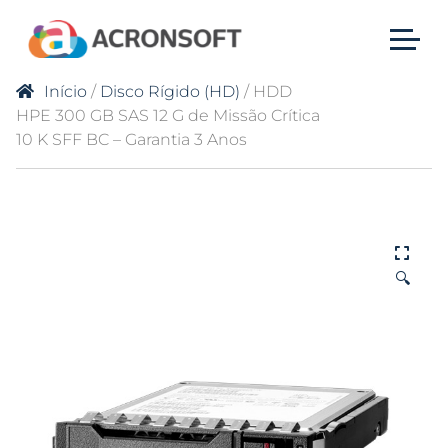
Início
/
Disco Rígido (HD)
/ HDD
HPE 300 GB SAS 12 G de Missão Crítica
10 K SFF BC – Garantia 3 Anos
🔍