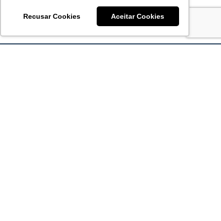
Recusar Cookies
Aceitar Cookies
Acronsoft Soluções em Software & Hardware é uma empresa
que já nasceu grande nos objetivos e na qualidade dos
produtos e serviços que oferece.
FALE CONOSCO
contato@acronsoft.com.br
Mon-Fri