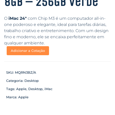
8GB – 256GB Verde
O
iMac 24″
com Chip M3 é um computador all-in-
one poderoso e elegante, ideal para tarefas diárias,
trabalho criativo e entretenimento. Com um design
fino e moderno, ele se encaixa perfeitamente em
qualquer ambiente.
Adicionar a Cotação
SKU:
MQRN3BZ/A
Categoria:
Desktop
Tags:
Apple
,
Desktop
,
iMac
Marca:
Apple