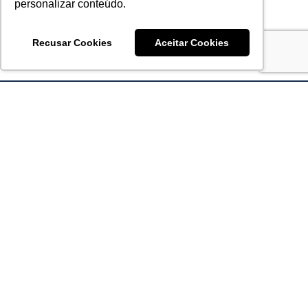
personalizar conteúdo.
Recusar Cookies
Aceitar Cookies
Acronsoft Soluções em Software & Hardware é uma empresa
que já nasceu grande nos objetivos e na qualidade dos
produtos e serviços que oferece.
FALE CONOSCO
contato@acronsoft.com.br
Mon-Fri