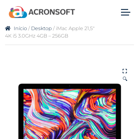
Início
/
Desktop
/ iMac Apple 21,5″
4K i5 3.0GHz 4GB – 256GB
🔍