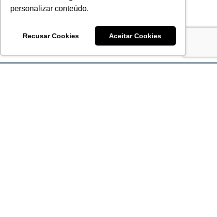
personalizar conteúdo.
Recusar Cookies
Aceitar Cookies
Acronsoft Soluções em Software & Hardware é uma empresa
que já nasceu grande nos objetivos e na qualidade dos
produtos e serviços que oferece.
FALE CONOSCO