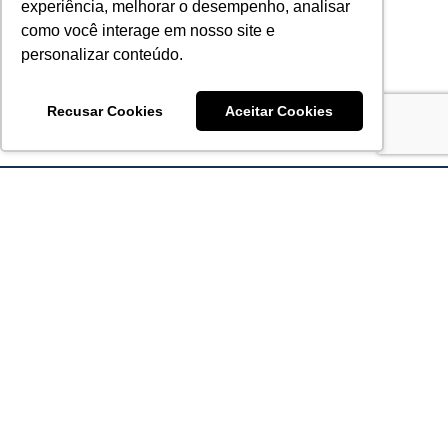
experiência, melhorar o desempenho, analisar
como você interage em nosso site e
personalizar conteúdo.
Recusar Cookies
Aceitar Cookies
Acronsoft Soluções em Software & Hardware é uma empresa
que já nasceu grande nos objetivos e na qualidade dos
produtos e serviços que oferece.