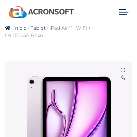
Início
/
Tablet
/ iPad Air 11″ WiFi +
Cell 512GB Roxo
🔍