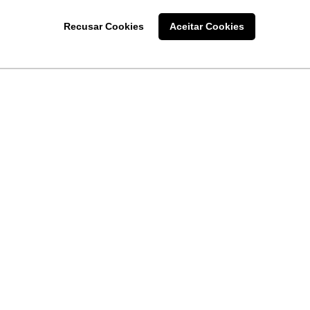
Recusar Cookies
Aceitar Cookies
LINKS
Home
Produtos
Sobre a
Software
New
 uma
Acronsoft
a
Serviços
Contato
Apple nos Negócios
Blog
Soluções APC
FAQ
Samsung Digital Sig
Termo de Uso do Site