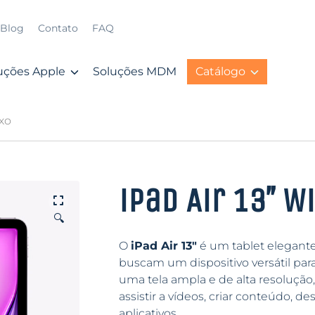
Blog
Contato
FAQ
uções Apple
Soluções MDM
Catálogo
oxo
iPad Air 13″ W
🔍
O
iPad Air 13″
é um tablet elegante
buscam um dispositivo versátil par
uma tela ampla e de alta resolução, 
assistir a vídeos, criar conteúdo, 
aplicativos.