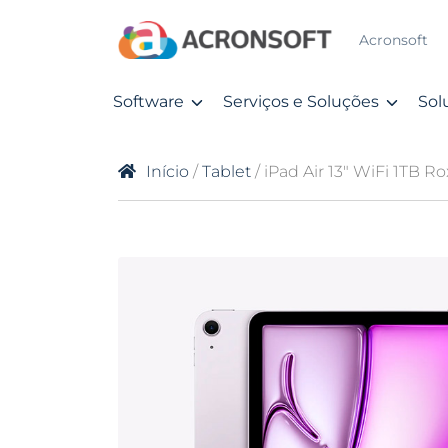
Acronsoft
Software
Serviços e Soluções
Sol
Início
/
Tablet
/ iPad Air 13″ WiFi 1TB R