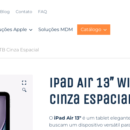
Blog
Contato
FAQ
uções Apple
Soluções MDM
Catálogo
 1TB Cinza Espacial
iPad Air 13″ Wi
🔍
Cinza Espacia
O
iPad Air 13″
é um tablet elegante
buscam um dispositivo versátil par