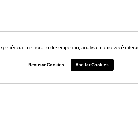
experiência, melhorar o desempenho, analisar como você intera
Recusar Cookies
Aceitar Cookies
LINKS
Home
Produtos
Sobre a
Software
New
 uma
Acronsoft