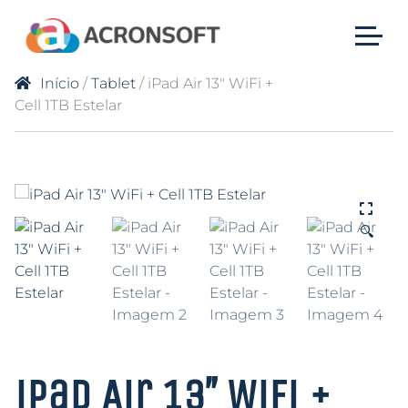
Início
/
Tablet
/ iPad Air 13″ WiFi +
Cell 1TB Estelar
🔍
iPad Air 13″ WiFi +