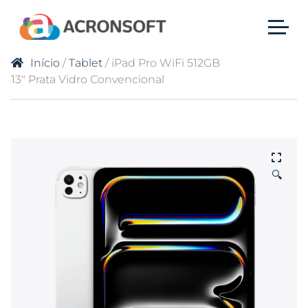
Início
/
Tablet
/ iPad Pro WiFi 512GB
13″ Prata Vidro Convencional
🔍