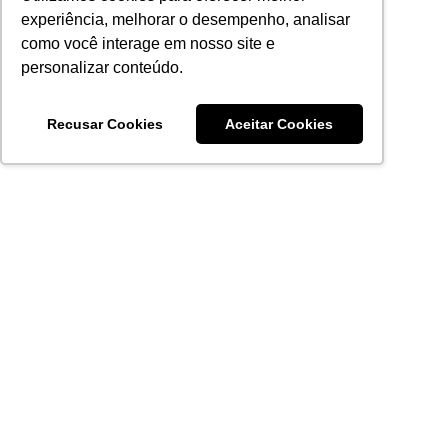
experiência, melhorar o desempenho, analisar
como você interage em nosso site e
personalizar conteúdo.
Recusar Cookies
Aceitar Cookies
Acronsoft Soluções em Software & Hardware é uma empresa
que já nasceu grande nos objetivos e na qualidade dos
produtos e serviços que oferece.